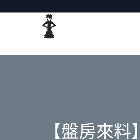
主頁
網誌
【盤房來料