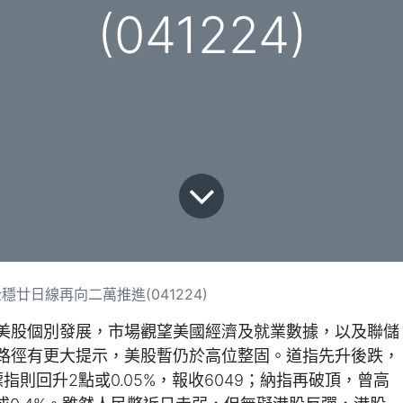
(041224)
廿日線再向二萬推進(041224)
美股個別發展，市場觀望美國經濟及就業數據，以及聯儲
路徑有更大提示，美股暫仍於高位整固。道指先升後跌，
；標指則回升2點或0.05%，報收6049；納指再破頂，曾高