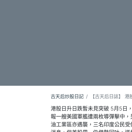
古天后炒股日記
【古天后日誌】 港股日
港股日升日跌暫未見突破 5月5
報一艘美國軍艦遭兩枚導彈擊中，
油工業區亦遇襲，三名印度公民受