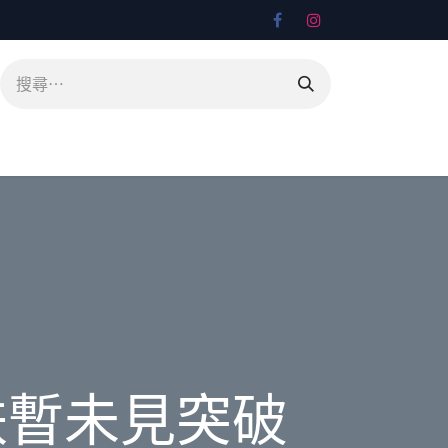
跌暫未見突破