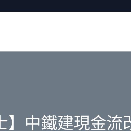
士】中鐵建現金流