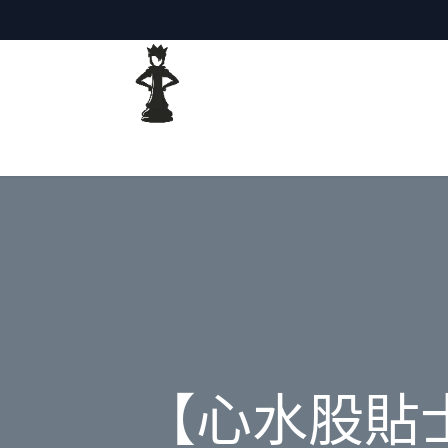
主頁
網誌
【心水股貼