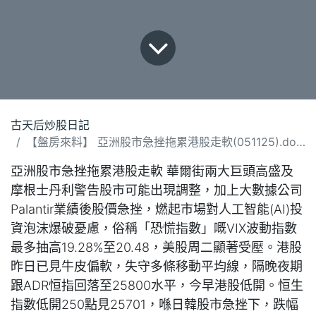
古天后炒股日記
【盤房來料】 亞洲股市急挫拖累港股走軟(051125).docx
亞洲股市急挫拖累港股走軟 華爾街兩大巨頭高盛及
摩根士丹利警告股市可能出現調整，加上大數據公司
Palantir業績後股價急挫，燃起市場對人工智能(AI)投
資泡沫爆破憂慮，俗稱「恐慌指數」嘅VIX波動指數
最多抽高19.28%至20.48，美股周二顯著受壓。港股
昨日已見牛皮偏軟，失守多條移動平均線，隔晚夜期
跟ADR恒指回落至25800水平，今早港股低開。恒生
指數低開250點見25701，喺日韓股市急挫下，跌幅