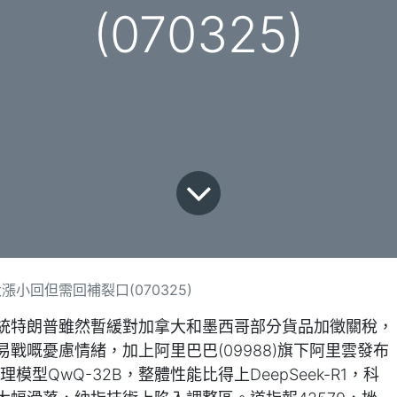
(070325)
小回但需回補裂口(070325)
統特朗普雖然暫緩對加拿大和墨西哥部分貨品加徵關稅，
戰嘅憂慮情緒，加上阿里巴巴(09988)旗下阿里雲發布
模型QwQ-32B，整體性能比得上DeepSeek-R1，科