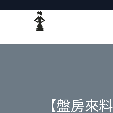
主頁
網誌
【盤房來料