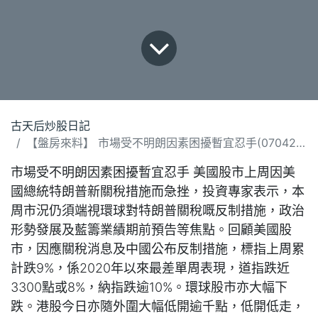
古天后炒股日記
【盤房來料】 市場受不明朗因素困擾暫宜忍手(070425).docx
市場受不明朗因素困擾暫宜忍手 美國股市上周因美
國總統特朗普新關稅措施而急挫，投資專家表示，本
周市況仍須端視環球對特朗普關稅嘅反制措施，政治
形勢發展及藍籌業績期前預告等焦點。回顧美國股
市，因應關稅消息及中國公布反制措施，標指上周累
計跌9%，係2020年以來最差單周表現，道指跌近
3300點或8%，納指跌逾10%。環球股市亦大幅下
跌。港股今日亦隨外圍大幅低開逾千點，低開低走，