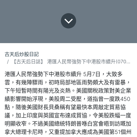
古天后炒股日記
【古天后日誌】 港匯人民幣強勢下中港股市續升(070525).docx
港匯人民幣強勢下中港股市續升 5月7日，大致多
雲，有幾陣驟雨，初時局部地區雨勢頗大及有雷暴，
下午短暫時間有陽光及炎熱。美國關稅政策對美企業
績影響開始浮現，美股周二受壓，道指曾一度跌450
點，隨後美國財長貝桑稱有望最快本周敲定貿易協
議，加上印度與英國宣布達成貿協，令美股跌幅一度
明顯收窄。不過美國總統特朗普喺白宮會晤到訪嘅加
拿大總理卡尼時，又重提加拿大應成為美國第51個州