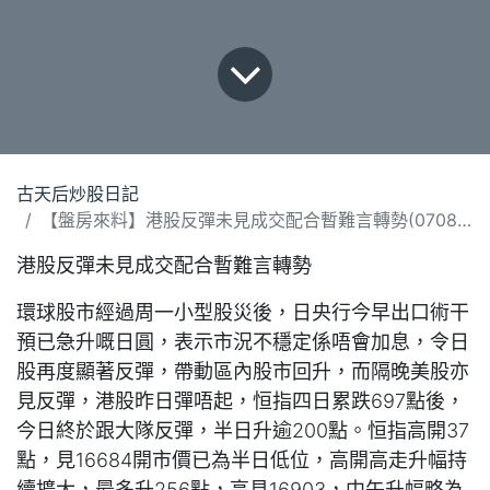
古天后炒股日記
【盤房來料】港股反彈未見成交配合暫難言轉勢(070824)
港股反彈未見成交配合暫難言轉勢
環球股市經過周一小型股災後，日央行今早出口術干
預已急升嘅日圓，表示市況不穩定係唔會加息，令日
股再度顯著反彈，帶動區內股市回升，而隔晚美股亦
見反彈，港股昨日彈唔起，恒指四日累跌697點後，
今日終於跟大隊反彈，半日升逾200點。恒指高開37
點，見16684開市價已為半日低位，高開高走升幅持
續擴大，最多升256點，高見16903，中午升幅略為