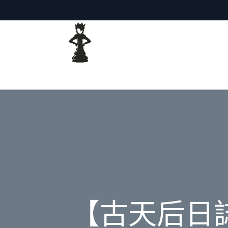
主頁
網誌
【古天后日