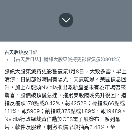
古天后炒股日記
【古天后日誌】騰訊大股東減持更影響氣氛(080125)
騰訊大股東減持更影響氣氛1月8日，大致多雲，早上
清涼，日間部份時間有陽光，天氣乾燥。美國債息回
升，加上AI龍頭Nvidia推出嘅新產品未有為市場帶來
驚喜，股價破頂後急挫，拖累美股隔晚先升後回。道
指反覆跌178點或0.42%，報42528；標指跌66點或
1.11%，報5909；納指跌375點或1.89%，報19489。
Nvidia行政總裁黃仁勳於CES電子展發布一系列晶
片、軟件及服務，刺激股價早段抽高2.48%，至