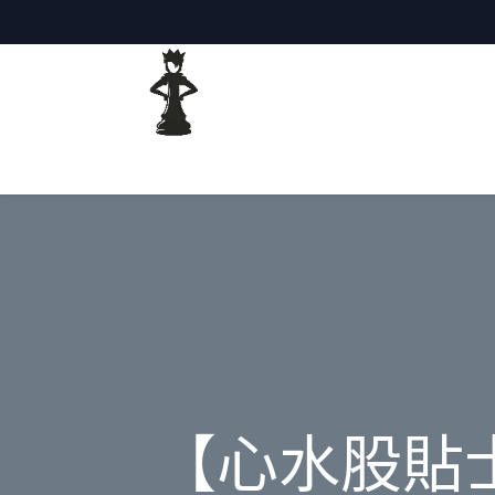
主頁
網誌
【心水股貼