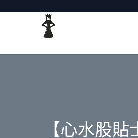
主頁
網誌
【心水股貼