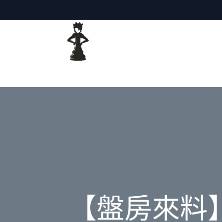
主頁
網誌
【盤房來料