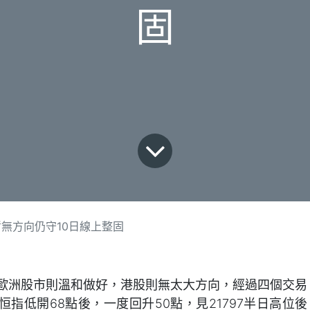
固
無方向仍守10日線上整固
歐洲股市則溫和做好，港股則無太大方向，經過四個交易
恒指低開68點後，一度回升50點，見21797半日高位後