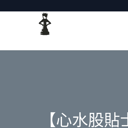
主頁
網誌
【心水股貼