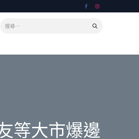
邊友等大市爆邊