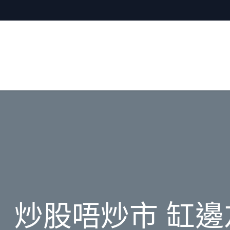
 炒股唔炒市 缸