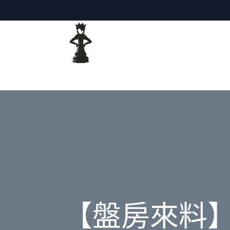
主頁
網誌
【盤房來料】