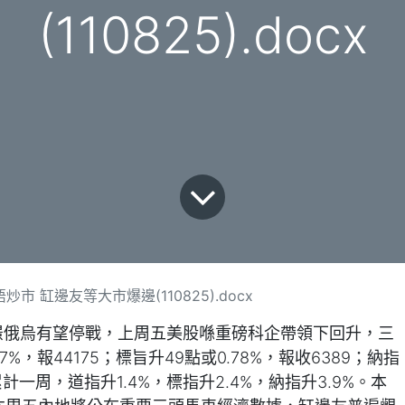
(110825).docx
市 缸邊友等大市爆邊(110825).docx
憧憬俄烏有望停戰，上周五美股喺重磅科企帶領下回升，三
%，報44175；標旨升49點或0.78%，報收6389；納指
。累計一周，道指升1.4%，標指升2.4%，納指升3.9%。本