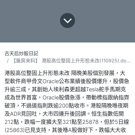
古天后炒股日記
【盤房來料】 港股高位整固上升形態未改(110925).docx
港股高位整固上升形態未改 隔晚美股個別發展，大
型軟件商甲骨文Oracle公布業績後股價爆升，股價急
升逾三成，其創始人埃利森更超越Tesla舵手馬期克
成為世界首富，Oracle股價急漲，帶動標指跟納指齊
破頂，不過道指則跌逾200點收市。港股隔晚喺夜期
及ADR見回吐，大市四連升後回調。恒生指數低開
212點，跌幅一度擴大至321點至25878，但於5日線
(25863)已見支持，其後喺A股做好下，跌幅大大收