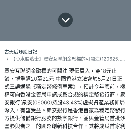
古天后炒股日記
【心水股貼士】眾安互聯網金融標的可關注(120625).docx
眾安互聯網金融標的可關注 現價買入，穿18元止
蝕，博重返20至22元 中國香港立法會於5月21日正
式三讀通過《穩定幣條例草案》，預計今年底前，機
構可向香港金管局申請成爲合規的穩定幣發行商，衆
安銀行(衆安(06060)持股43.43%)虛擬資產業務佈局
深入，有望受益。衆安銀行是香港首家爲穩定幣發行
方提供儲備銀行服務的數字銀行，並與金管局首批沙
盒參與者之一的圓幣創新科技合作，其將成爲首家利