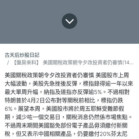
古天后炒股日記
【盤房來料】 美國關稅政策朝令夕改投資者仍審慎(140425).docx
美國關稅政策朝令夕改投資者仍審慎 美國股市上周
大幅波動，美股先急挫後反彈，標指錄得逾一年以來
最大單周升幅，納指及道指亦反彈逾5%。不過相對
特朗普於4月2日公布對等關稅前相比，標指仍跌
6%。展望本周，美國股市將於周五耶穌受難節假
期，減少咗一個交易日，關稅消息仍然係市場焦點。
不過周末期間美國豁免部份電子產品毋須繳付新關
稅，但又表示中國相關產品，仍要繳付20%芬太尼