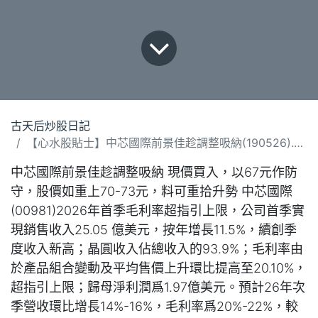
古天后炒股日記
【心水股貼士】中芯國際前景佳趁調整吸納(190526).docx
中芯國際前景佳趁調整吸納 現價買入，以67元作防
守，股價如重上70-73元，料可重拾升勢 中芯國際
(00981)2026年首季毛利率超指引上限，公司首季實
現銷售收入25.05 億美元，按年增長11.5%，續創季
度收入新高；晶圓收入佔總收入的93.9%；毛利率由
於產品組合變動及平均售價上升環比提高至20.10%，
超指引上限；歸母淨利潤爲1.97億美元。預計26年次
季營收環比增長14%-16%，毛利率爲20%-22%，較