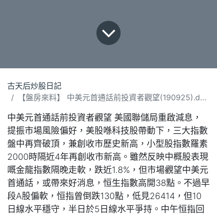
古天后炒股日記
【盤房來料】 中美元首通話前投資者觀望(190925).docx
中美元首通話前投資者觀望 美國聯儲局重啟減息，
提振市場風險偏好，美股喺科技股帶動下，三大指數
盤中再齊破頂，兼創收市歷史新高，小型股指數羅素
2000時隔近4年再創收市新高。雖然反映中概股表現
嘅金龍指數隔晚走軟，跌近1.8%，但市場觀望中美元
首通話，或帶來好消息，恒生指數高開38點。不過早
段A股偏軟，恒指曾倒跌130點，低見26414，但10
日線水平穩守，半日於5日線水平爭持。中午恒指回