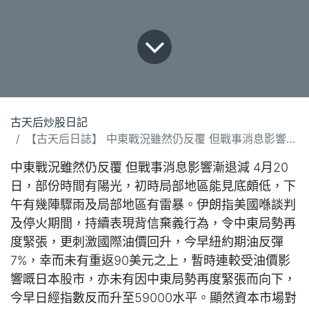
古天后炒股日記
【古天后日誌】 中東戰況雖然仍反覆 但戰事消息影響漸退減(200426).docx
中東戰況雖然仍反覆 但戰事消息影響漸退減 4月20
日，部份時間有陽光，初時局部地區能見底頗低，下
午有幾陣驟雨及局部地區有雷暴。伊朗指美國喺談判
及停火期間，持續表現背信棄義行為，令中東局勢再
度緊張，更刺激國際油價回升，今早紐約期油反彈
7%，幸而未有重返90美元之上，暫時連較受油價影
響嘅日本股市，亦未有因中東局勢再度緊張而向下，
今早日經指數反而升至59000水平。顯然資本市場對