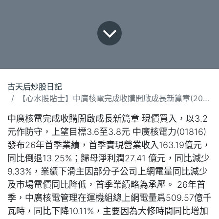
古天后炒股日記
【心水股貼士】中廣核電完成收購開啟成長新篇章(200526).docx
中廣核電完成收購開啟成長新篇章 現價買入，以3.2
元作防守，上望目標3.6至3.8元 中廣核電力(01816)
發布26年首季業績，首季實現營業收入163.19億元，
同比倒退13.25%；歸母淨利潤27.41 億元，同比減少
9.33%，業績下滑主因部分子公司上網電量同比減少
及市場電價同比降低，首季業績略為承壓。 26年首
季，中廣核電管理在運機組總上網電量爲509.57億千
瓦時，同比下降10.11%，主要因為大修時間同比增加