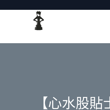
主頁
網誌
【心水股貼