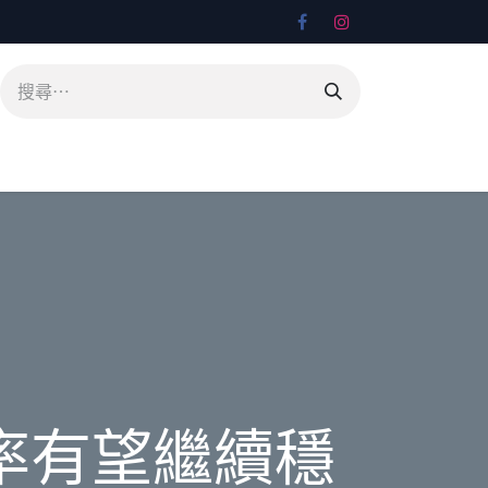
率有望繼續穩