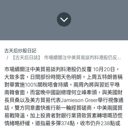
古天后炒股日記
【古天后日誌】 市場續關注中美貿易談判料港股仍反覆(201025).docx
市場續關注中美貿易談判料港股仍反覆 10月20日，
大致多雲，日間部份時間天色明朗。上周五特朗普稱
對華實施100%關稅唔會持續，兩周內將與習近平喺
南韓會面，而當晚中國副總理何立峰牽頭，與美國財
長貝桑以及美方貿易代表Jamieson Greer舉行視像通
話，雙方同意盡快進行新一輪經貿磋商，中美兩國貿
易戰降溫，加上投資者對銀行業貸款質素轉壞嘅恐慌
情緒略紓緩，道指最多彈374點，收市仍升238點或