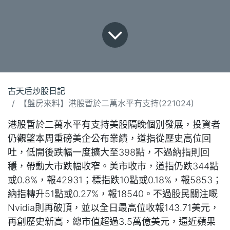
古天后炒股日記
【盤房來料】港股暫於二萬水平有支持(221024)
港股暫於二萬水平有支持美股隔晚個別發展，投資者
仍觀望本周重磅美企公布業績，道指從歷史高位回
吐，低開後跌幅一度擴大至398點，不過納指則回
穩，帶動大市跌幅收窄。美市收市，道指仍跌344點
或0.8%，報42931；標指跌10點或0.18%，報5853；
納指轉升51點或0.27%，報18540。不過股民關注嘅
Nvidia則再破頂，並以全日最高位收報143.71美元，
再創歷史新高，總市值超過3.5萬億美元，逼近蘋果