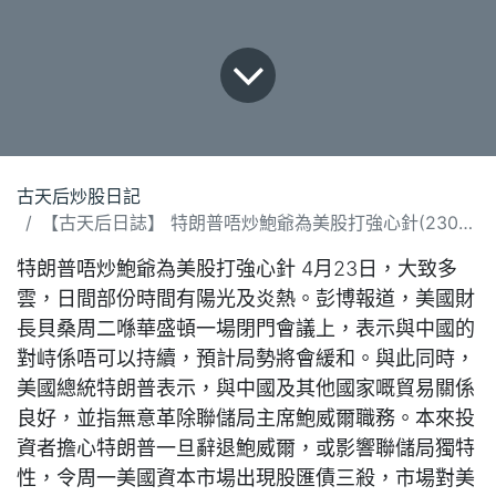
古天后炒股日記
【古天后日誌】 特朗普唔炒鮑爺為美股打強心針(230425).docx
特朗普唔炒鮑爺為美股打強心針 4月23日，大致多
雲，日間部份時間有陽光及炎熱。彭博報道，美國財
長貝桑周二喺華盛頓一場閉門會議上，表示與中國的
對峙係唔可以持續，預計局勢將會緩和。與此同時，
美國總統特朗普表示，與中國及其他國家嘅貿易關係
良好，並指無意革除聯儲局主席鮑威爾職務。本來投
資者擔心特朗普一旦辭退鮑威爾，或影響聯儲局獨特
性，令周一美國資本市場出現股匯債三殺，市場對美