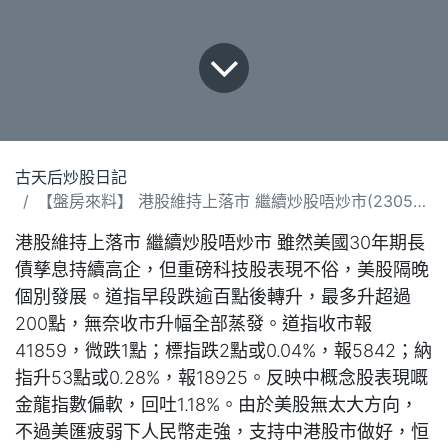
古天后炒股日記
【盤房來料】 港股維持上落市 繼續炒股唔炒市(230525).docx
港股維持上落市 繼續炒股唔炒市 雖然美國30年期長
債孳息持續高企，但重磅科技股表現不俗，美股隔晚
個別發展。道指早段跌逾百點後轉升，最多升超過
200點，無奈收市升幅全部蒸發。道指收市報
41859，微跌1點；標指跌2點或0.04%，報5842；納
指升53點或0.28%，報18925。反映中概念股表現嘅
金龍指數偏軟，回吐1.18%。由於美股無太大方向，
不過美匯疲弱下人民幣走強，支持中港股市做好，恒