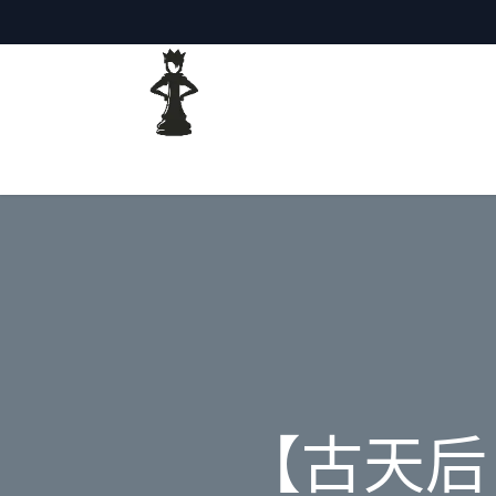
主頁
網誌
【古天后