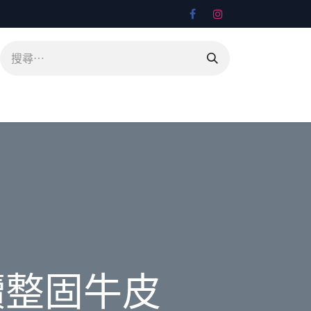
續整固牛皮