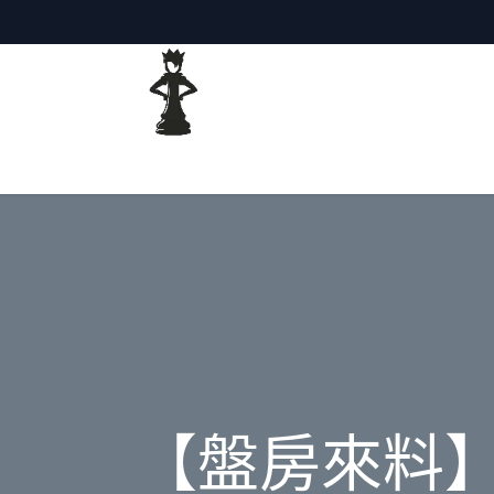
主頁
網誌
【盤房來料】