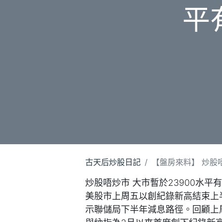
平有
古天后炒股日記
【盤房來料】 炒股唔炒
炒股唔炒市 大市暫於23900水
美股市上周五以創紀錄新高結束上
示聯儲局下半年減息路徑。回顧上周，