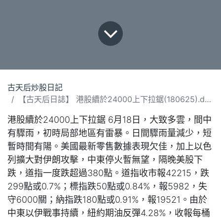
古天后炒股日記
【古天后日誌】 港股續於24000上下拉鋸(180625).docx
港股續於24000上下拉鋸 6月18日，大致多雲，間中
有驟雨，初時局部地區有雷暴。日間驟雨量減少，短
暫時間有陽。美國最新零售數據表現欠佳，加上以色
列擴大對伊朗攻擊，中東停火暫無望，隔晚美股下
跌，道指一度跌超過380點。道指收市報42215，跌
299點或0.7%；標指跌50點或0.84%，報5982，失
守6000關；納指跌180點或0.91%，報19521。由於
中東以伊戰事持續，紐約期油反彈4.28%，收報每桶