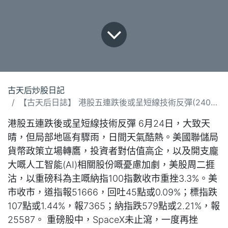
古天后炒股日記
【古天后日誌】 港股五連跌後或呈短線技術反彈(240626).docx
港股五連跌後或呈短線技術反彈 6月24日，大致天
晴，但局部地區有驟雨，日間天氣酷熱。美國聯儲局
貨幣政策立場轉鷹，投資者對估值高企，以及開支龐
大嘅人工智能(AI)相關股份嘅憂慮加劇，美股周二捱
沽，以重磅科為主嘅納指100指數收市重挫3.3%。美
市收市，道指報51666，回吐45點或0.09%；標指跌
107點或1.44%，報7365；納指跌579點或2.21%，報
25587。 重磅股中，SpaceX未止瀉，一度再挫