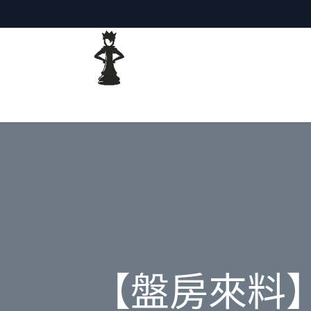
主頁
網誌
【盤房來料