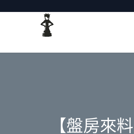
主頁
網誌
【盤房來料