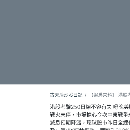
古天后炒股日記
【盤房來料】 港股考驗
港股考驗250日線不容有失 噚晚
戰火未停，市場擔心今次中東戰爭
減息預期降溫，環球股市昨日全線仆