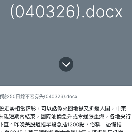
(040326).docx
250日線不容有失(040326).docx
美股走勢相當精彩，可以話係來回地獄又折返人間，中東
未能短期內結束，國際油價急升或令通脹重燃，各地央行
直。昨晚美股道指早段急插1200點，俗稱「恐慌指