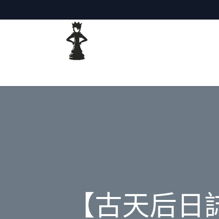
主頁
網誌
【古天后日誌