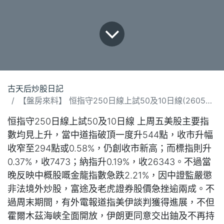
古天后炒股日記
【盤房來料】 恒指守250日線上試50及10日線(260526).docx
恒指守250日線上試50及10日線 上周五美股主要指
數均見上升，當中道指破頂一度升544點，收市升幅
收窄至294點或0.58%，仍創收市新高；而標指則升
0.37%，收7473；納指升0.19%，收26343。不過當
晚反映中概股嘅金龍指數急跌2.21%，因中證監嚴懲
非法境外炒股，富途及老虎證券股價急挫逾兩成。不
過周末期間，有外電報道指美伊談判獲得進展，不但
霍爾木茲海峽全面開放，伊朗更同意交出鈾及不再持