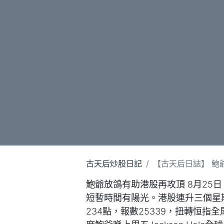
古天后炒股日記
【古天后日誌】 鮑爺放
鮑爺放鴿有助港股再攻頂 8月25
短暫時間有陽光。港股連升三個星
234點，報數25339，扭轉恒