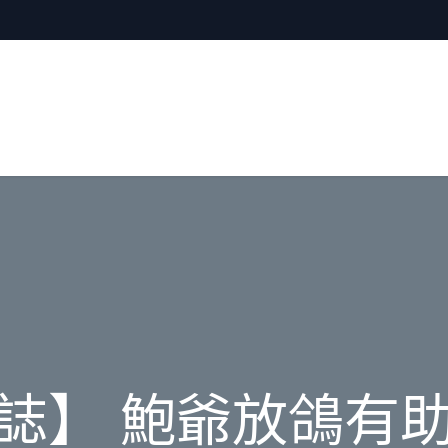
誌】 鮑爺放鴿有