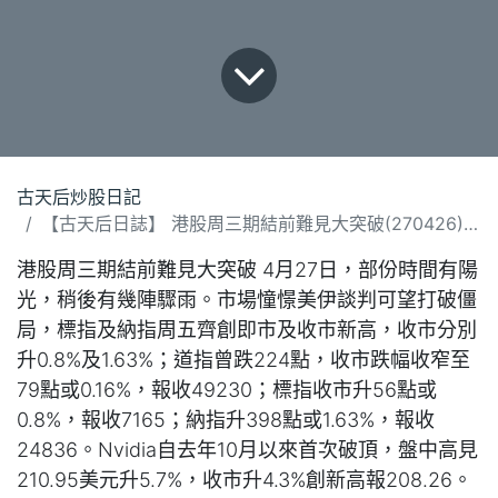
古天后炒股日記
【古天后日誌】 港股周三期結前難見大突破(270426).docx
港股周三期結前難見大突破 4月27日，部份時間有陽
光，稍後有幾陣驟雨。市場憧憬美伊談判可望打破僵
局，標指及納指周五齊創即市及收市新高，收市分別
升0.8%及1.63%；道指曾跌224點，收市跌幅收窄至
79點或0.16%，報收49230；標指收市升56點或
0.8%，報收7165；納指升398點或1.63%，報收
24836。Nvidia自去年10月以來首次破頂，盤中高見
210.95美元升5.7%，收市升4.3%創新高報208.26。