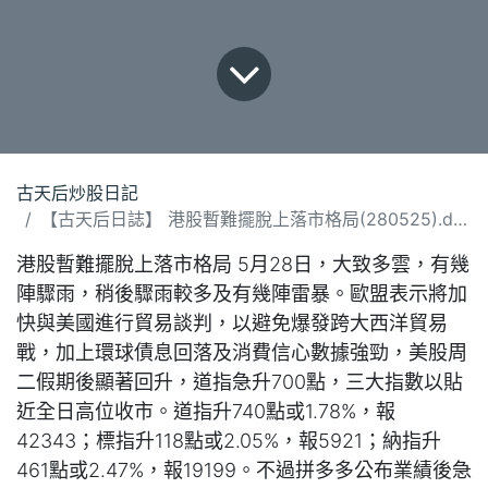
古天后炒股日記
【古天后日誌】 港股暫難擺脫上落市格局(280525).docx
港股暫難擺脫上落市格局 5月28日，大致多雲，有幾
陣驟雨，稍後驟雨較多及有幾陣雷暴。歐盟表示將加
快與美國進行貿易談判，以避免爆發跨大西洋貿易
戰，加上環球債息回落及消費信心數據強勁，美股周
二假期後顯著回升，道指急升700點，三大指數以貼
近全日高位收市。道指升740點或1.78%，報
42343；標指升118點或2.05%，報5921；納指升
461點或2.47%，報19199。不過拼多多公布業績後急