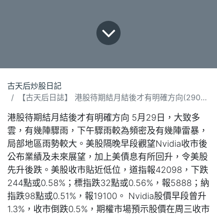
古天后炒股日記
【古天后日誌】 港股待期結月結後才有明確方向(290525).docx
港股待期結月結後才有明確方向 5月29日，大致多
雲，有幾陣驟雨，下午驟雨較為頻密及有幾陣雷暴，
局部地區雨勢較大。美股隔晚早段觀望Nvidia收市後
公布業績及未來展望，加上美債息有所回升，令美股
先升後跌。美股收市貼近低位，道指報42098，下跌
244點或0.58%；標指跌32點或0.56%，報5888；納
指跌98點或0.51%，報19100。 Nvidia股價早段曾升
1.3%，收市倒跌0.5%，期權市場預示股價在周三收市