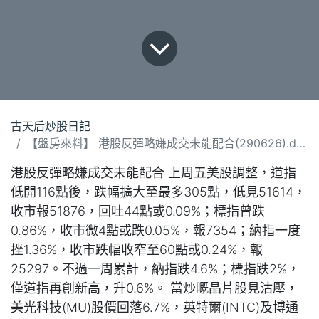
古天后炒股日記
【盤房來料】 港股反彈略嫌成交未能配合(290626).docx
港股反彈略嫌成交未能配合 上周五美股調整，道指
低開116點後，跌幅擴大至最多305點，低見51614，
收市報51876，回吐44點或0.09%；標指曾跌
0.86%，收市微4點或跌0.05%，報7354；納指一度
挫1.36%，收市跌幅收窄至60點或0.24%，報
25297。不過一周累計，納指跌4.6%；標指跌2%，
僅道指再創新高，升0.6%。 當炒嘅晶片股見沽壓，
美光科技(MU)股價回落6.7%，英特爾(INTC)及博通