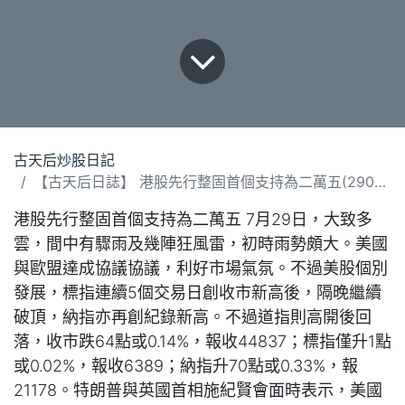
古天后炒股日記
【古天后日誌】 港股先行整固首個支持為二萬五(290725).docx
港股先行整固首個支持為二萬五 7月29日，大致多
雲，間中有驟雨及幾陣狂風雷，初時雨勢頗大。美國
與歐盟達成協議協議，利好市場氣氛。不過美股個別
發展，標指連續5個交易日創收市新高後，隔晚繼續
破頂，納指亦再創紀錄新高。不過道指則高開後回
落，收市跌64點或0.14%，報收44837；標指僅升1點
或0.02%，報收6389；納指升70點或0.33%，報
21178。特朗普與英國首相施紀賢會面時表示，美國