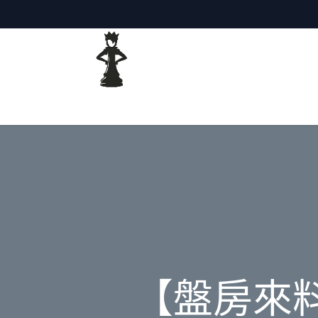
主頁
網誌
【盤房來