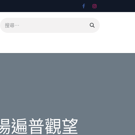
場遍普觀望