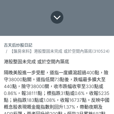
古天后炒股日記
【盤房來料】港股整固未完成 或於空間內築底(310524)
港股整固未完成 或於空間內築底
隔晚美股進一步受壓，道指一度續瀉超過400點，險
守38000點關。道指低開73點後，跌幅最多擴大至
440點，險守38000關，收市跌幅收窄至330點或
0.86%，報38111點；標指跌31點或0.6%，收報5235
點；納指跌183點或1.08%，收報16737點。反映中國
概念股表現嘅金龍指數則回升1.37%，帶動夜期及
ADR反彈，兩者回升逾200點。恒指3日累挫597點