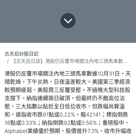
古天后炒股日記
【古天后日誌】港股仍反覆市場關注內地三頭馬車數據(311024)
港股仍反覆市場關注內地三頭馬車數據10月31日，天
晴乾燥，下午炎熱，日夜溫差較大。美國第三季經濟
較預期疲弱，美股周三反覆受壓。不過喺大型科技股
支撐下，納指連續兩日破頂，但最終仍不敵高位沽
壓，三大指數以貼近全日低位收市，但跌幅尚算溫
和。道指收市跌91點或0.22%，報42141；標指倒跌
18點或0.33%；納指倒跌92點或0.56%；重磅股中，
Alphabet業績優於預期，股價曾升7.3%，收市升幅收