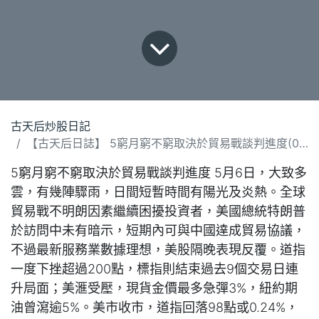
古天后炒股日記
【古天后日誌】 5窮月窮不窮取決於貿易戰談判進度(060525).docx
5窮月窮不窮取決於貿易戰談判進度 5月6日，大致多
雲，有幾陣驟雨，日間短暫時間有陽光及炎熱。全球
貿易戰不明朗因素繼續困擾投資者，美國總統特朗普
於訪問中未有暗示，短期內可與中國達成貿易協議，
不過最新服務業數據理想，美股隔晚表現反覆。道指
一度下挫超過200點，標指則結束過去9個交易日連
升局面；美滙受壓，現貨金價最多急彈3%，紐約期
油曾瀉逾5%。美市收市，道指回落98點或0.24%，