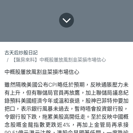
古天后炒股日記
【盤房來料】中概股屢放風割韭菜損市場信心
中概股屢放風割韭菜損市場信心
雖然隔晚美國公布CPI略低於預期，反映通脹壓力未
有上升，但有聯儲局官員再放鷹，加上聯儲局議息紀
錄預料美國經濟今年或溫和衰退，股神巴菲特仲要加
把口，表示銀行風暴未過去，暫時唔會投資銀行股，
令銀行股下跌，拖累美股高開低走。至於反映中國概
念股嘅金龍指數更跌近4%，再加上金管局再承接
90.51億元港元沽盤，港股今早顯著低開，一度跌逾