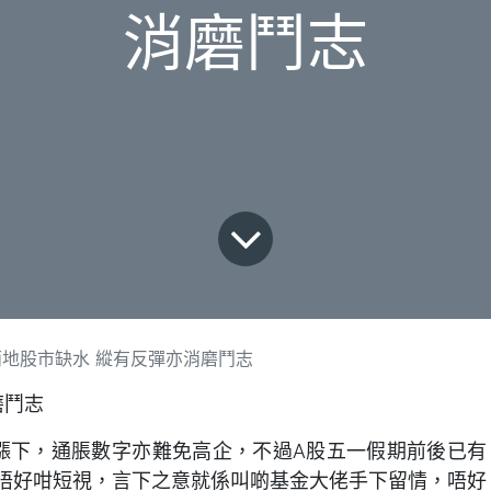
消磨鬥志
地股市缺水 縱有反彈亦消磨鬥志
磨鬥志
高漲下，通脹數字亦難免高企，不過A股五一假期前後已有
唔好咁短視，言下之意就係叫啲基金大佬手下留情，唔好