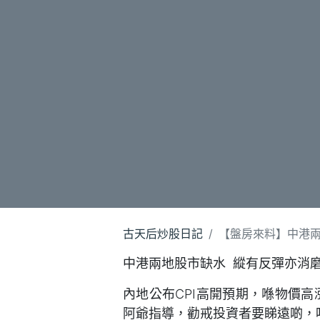
古天后炒股日記
【盤房來料】中港兩
中港兩地股市缺水 縱有反彈亦消
內地公布CPI高開預期，喺物價
阿爺指導，勸戒投資者要睇遠啲，