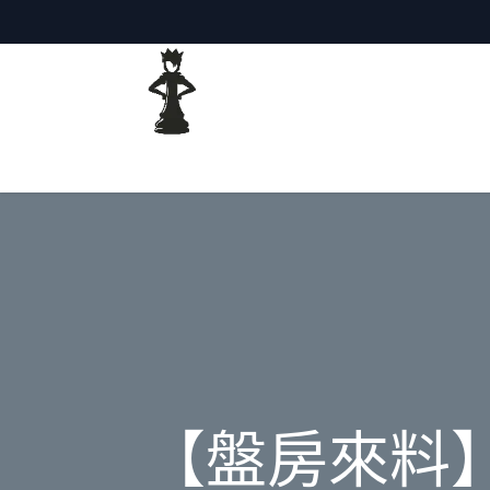
主頁
網誌
【盤房來料