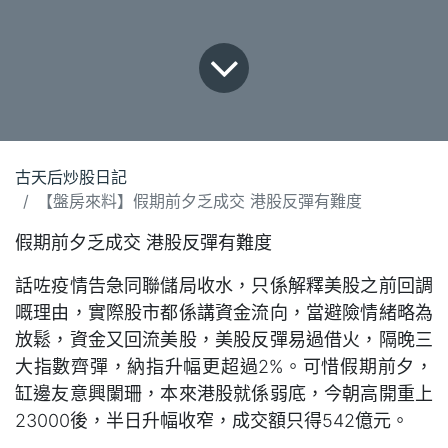
古天后炒股日記
【盤房來料】假期前夕乏成交 港股反彈有難度
假期前夕乏成交 港股反彈有難度
話咗疫情告急同聯儲局收水，只係解釋美股之前回調
嘅理由，實際股市都係講資金流向，當避險情緒略為
放鬆，資金又回流美股，美股反彈易過借火，隔晚三
大指數齊彈，納指升幅更超過2%。可惜假期前夕，
缸邊友意興闌珊，本來港股就係弱底，今朝高開重上
23000後，半日升幅收窄，成交額只得542億元。