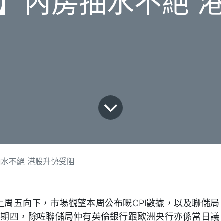
】內房抽水不絕 
水不絕 港股升勢受阻
上周五向下，市場觀望本周公布嘅CPI數據，以及聯儲局
星期四，除咗聯儲局仲有英倫銀行跟歐洲央行亦係當日議