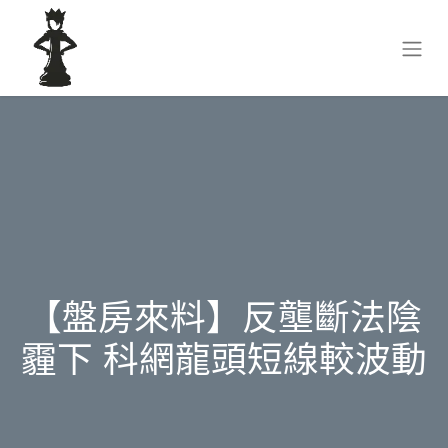
【盤房來料】反壟斷法陰
霾下 科網龍頭短線較波動