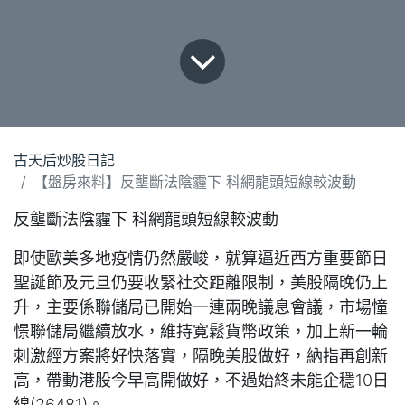
古天后炒股日記
【盤房來料】反壟斷法陰霾下 科網龍頭短線較波動
反壟斷法陰霾下 科網龍頭短線較波動
即使歐美多地疫情仍然嚴峻，就算逼近西方重要節日
聖誕節及元旦仍要收緊社交距離限制，美股隔晚仍上
升，主要係聯儲局已開始一連兩晚議息會議，市場憧
憬聯儲局繼續放水，維持寛鬆貨幣政策，加上新一輪
刺激經方案將好快落實，隔晚美股做好，納指再創新
高，帶動港股今早高開做好，不過始終未能企穩10日
線(26481)。